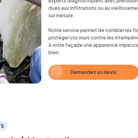
experts diagnostiquent avec précision l
dues aux infiltrations ou au vieillisse
sur mesure.
Notre service permet de combler les fis
protéger vos murs contre les intempéri
à votre façade une apparence impeccabl
bien.
Demandez un devis
TS