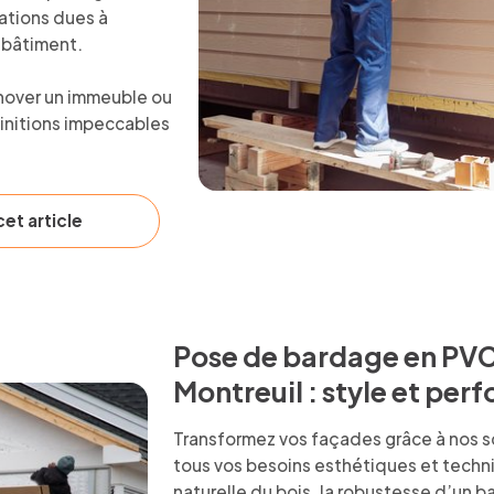
ations dues à
e bâtiment.
énover un immeuble ou
finitions impeccables
et article
Pose de bardage en PVC,
Montreuil : style et pe
Transformez vos façades grâce à nos 
tous vos besoins esthétiques et techni
naturelle du bois, la robustesse d’un b