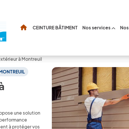
Nos services
Nos 
CEINTURE BÂTIMENT
térieur à Montreuil
 MONTREUIL
à
opose une solution
, performance
sent à protéger vos