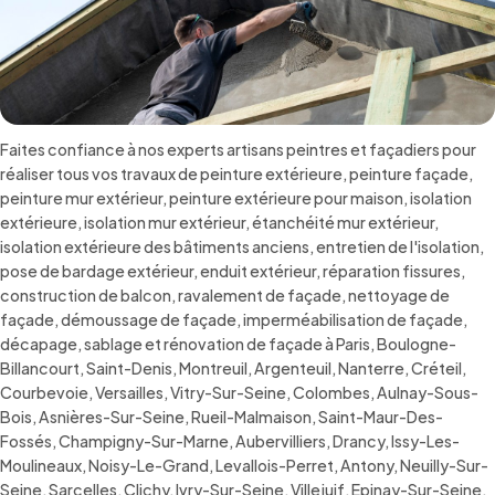
Faites confiance à nos experts artisans peintres et façadiers pour
réaliser tous vos travaux de peinture extérieure, peinture façade,
peinture mur extérieur, peinture extérieure pour maison, isolation
extérieure, isolation mur extérieur, étanchéité mur extérieur,
isolation extérieure des bâtiments anciens, entretien de l'isolation,
pose de bardage extérieur, enduit extérieur, réparation fissures,
construction de balcon, ravalement de façade, nettoyage de
façade, démoussage de façade, imperméabilisation de façade,
décapage, sablage et rénovation de façade à Paris, Boulogne-
Billancourt, Saint-Denis, Montreuil, Argenteuil, Nanterre, Créteil,
Courbevoie, Versailles, Vitry-Sur-Seine, Colombes, Aulnay-Sous-
Bois, Asnières-Sur-Seine, Rueil-Malmaison, Saint-Maur-Des-
Fossés, Champigny-Sur-Marne, Aubervilliers, Drancy, Issy-Les-
Moulineaux, Noisy-Le-Grand, Levallois-Perret, Antony, Neuilly-Sur-
Seine, Sarcelles, Clichy, Ivry-Sur-Seine, Villejuif, Epinay-Sur-Seine,