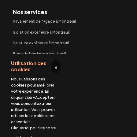
Nos services
Ravalement de façade à Montreuil
Isolation extérieure à Montreuil
Peinture extérieure à Montreuil
Pose de bardage à Montreuil
Utilisation des
Travaux de maçonnerie à Montreuil
×
cookies
Nous utilisons des
Plus d'informations
cookies pour améliorer
Demandez un devis
votre expérience. En
cliquant sur «Accepter»,
Contactez-nous
vous consentez à leur
utilisation. Vous pouvez
Mentions légales
refuser les cookies non
essentiels.
Contact
Cliquer ici pour lire notre