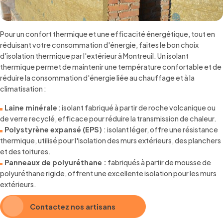
Pour un confort thermique et une efficacité énergétique, tout en
réduisant votre consommation d'énergie, faites le bon choix
d'isolation thermique par l'extérieur à Montreuil. Un isolant
thermique permet de maintenir une température confortable et de
réduire la consommation d'énergie liée au chauffage et à la
climatisation :
Laine minérale
: isolant fabriqué à partir de roche volcanique ou
de verre recyclé, efficace pour réduire la transmission de chaleur.
Polystyrène expansé (EPS)
: isolant léger, offre une résistance
thermique, utilisé pour l'isolation des murs extérieurs, des planchers
et des toitures.
Panneaux de polyuréthane :
fabriqués à partir de mousse de
polyuréthane rigide, offrent une excellente isolation pour les murs
extérieurs.
Contactez nos artisans